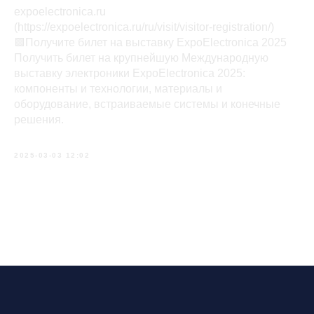
expoelectronica.ru
(https://expoelectronica.ru/ru/visit/visitor-registration/)
🟩Получите билет на выставку ExpoElectronica 2025
Получить билет на крупнейшую Международную
выставку электроники ExpoElectronica 2025:
компоненты и технологии, материалы и
оборудование, встраиваемые системы и конечные
решения.
2025-03-03 12:02
Tilda
Made on