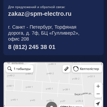
О компании
Новости
Продукция
На складе
Контакты
Участник eFind.ru