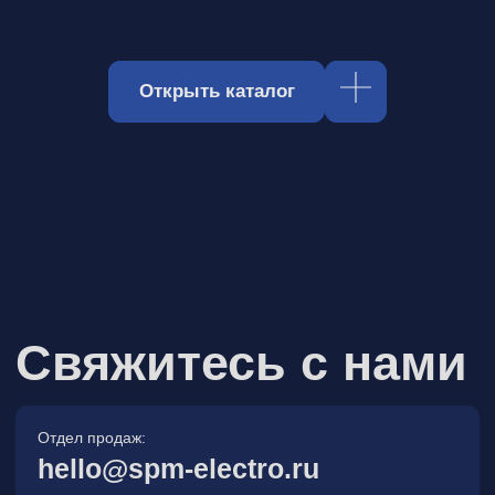
Отдел продаж:
hello@spm-electro.ru
Для предложений и обратной связи:
zakaz@spm-electro.ru
г. Санкт - Петербург, Торфяная
дорога, д. 7ф, БЦ «Гулливер2»,
офис 208
8 (812) 245 38 01
Спецмашэлектро
Электронные приборы и компоненты в
Санкт‑Петербурге