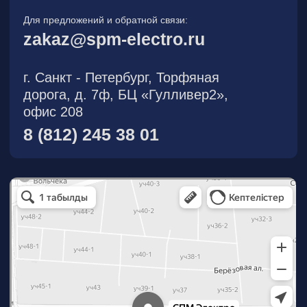
О компании
Новости
Продукция
На складе
Контакты
Участник eFind.ru