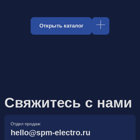
Отдел продаж:
hello@spm-electro.ru
Для предложений и обратной связи:
zakaz@spm-electro.ru
г. Санкт - Петербург, Торфяная
дорога, д. 7ф, БЦ «Гулливер2»,
офис 208
8 (812) 245 38 01
Спецмашэлектро
Электронные приборы и компоненты в
Санкт‑Петербурге