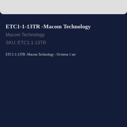
ETC1-1-13TR -Macom Technology
Macom Technology
SKU:
ETC1-1-13TR
ETC1-1-13TR -Macom Technology - Остаток 1 шт
Открыть каталог
Оставить заявку
Свяжитесь с нами