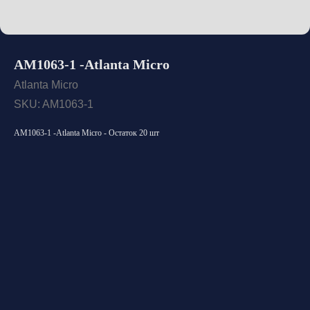
AM1063-1 -Atlanta Micro
Atlanta Micro
SKU:
AM1063-1
AM1063-1 -Atlanta Micro - Остаток 20 шт
Открыть каталог
Оставить заявку
Свяжитесь с нами