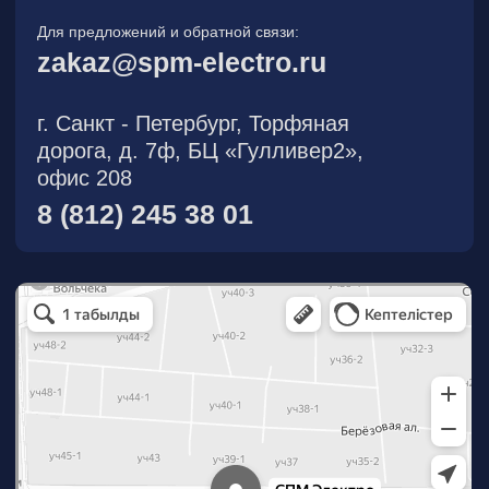
О компании
Новости
Продукция
На складе
Контакты
Участник eFind.ru