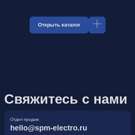
Отдел продаж:
hello@spm-electro.ru
Для предложений и обратной связи:
zakaz@spm-electro.ru
г. Санкт - Петербург, Торфяная
дорога, д. 7ф, БЦ «Гулливер2»,
офис 208
8 (812) 245 38 01
Спецмашэлектро
Электронные приборы и компоненты в
Санкт‑Петербурге