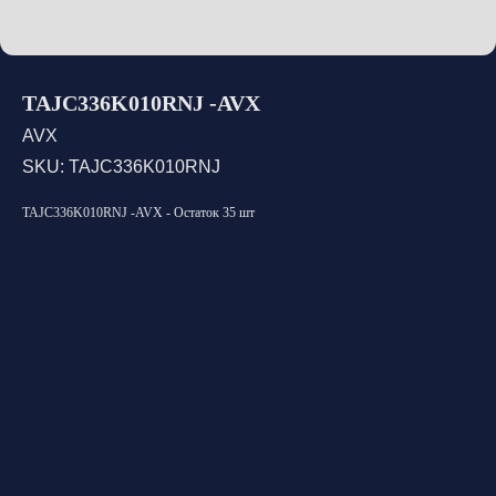
TAJC336K010RNJ -AVX
AVX
SKU:
TAJC336K010RNJ
TAJC336K010RNJ -AVX - Остаток 35 шт
Открыть каталог
Оставить заявку
Свяжитесь с нами