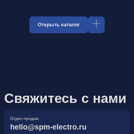
Отдел продаж:
hello@spm-electro.ru
Для предложений и обратной связи:
zakaz@spm-electro.ru
г. Санкт - Петербург, Торфяная
дорога, д. 7ф, БЦ «Гулливер2»,
офис 208
8 (812) 245 38 01
Спецмашэлектро
Электронные приборы и компоненты в
Санкт‑Петербурге