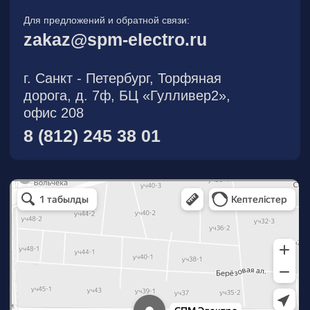
О компании
Новости
Продукция
На складе
Контакты
Участник eFind.ru