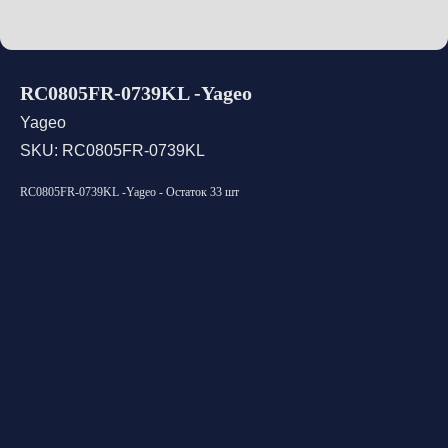
RC0805FR-0739KL -Yageo
Yageo
SKU:
RC0805FR-0739KL
RC0805FR-0739KL -Yageo - Остаток 33 шт
Открыть каталог
Оставить заявку
Свяжитесь с нами