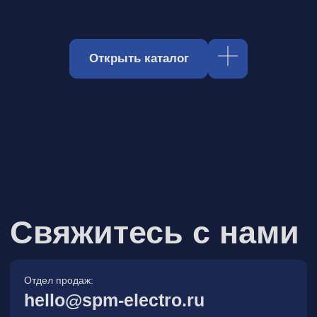
Отдел продаж:
hello@spm-electro.ru
Для предложений и обратной связи:
zakaz@spm-electro.ru
г. Санкт - Петербург, Торфяная
дорога, д. 7ф, БЦ «Гулливер2»,
офис 208
8 (812) 245 38 01
Спецмашэлектро
Электронные приборы и компоненты в
Санкт‑Петербурге