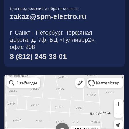
О компании
Новости
Продукция
На складе
Контакты
Участник eFind.ru