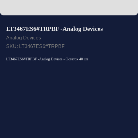
LT3467ES6#TRPBF -Analog Devices
Analog Devices
SKU:
LT3467ES6#TRPBF
LT3467ES6#TRPBF -Analog Devices - Остаток 40 шт
Открыть каталог
Оставить заявку
Свяжитесь с нами