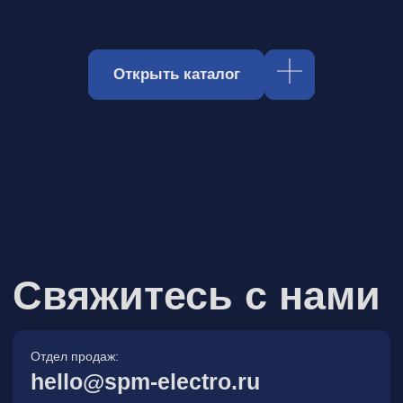
Отдел продаж:
hello@spm-electro.ru
Для предложений и обратной связи:
zakaz@spm-electro.ru
г. Санкт - Петербург, Торфяная
дорога, д. 7ф, БЦ «Гулливер2»,
офис 208
8 (812) 245 38 01
Спецмашэлектро
Электронные приборы и компоненты в
Санкт‑Петербурге