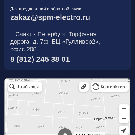
О компании
Новости
Продукция
На складе
Контакты
Участник eFind.ru