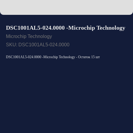
DSC1001AL5-024.0000 -Microchip Technology
Microchip Technology
SKU:
DSC1001AL5-024.0000
DSC1001AL5-024.0000 -Microchip Technology - Остаток 15 шт
Открыть каталог
Оставить заявку
Свяжитесь с нами