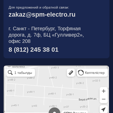
О компании
Новости
Продукция
На складе
Контакты
Участник eFind.ru