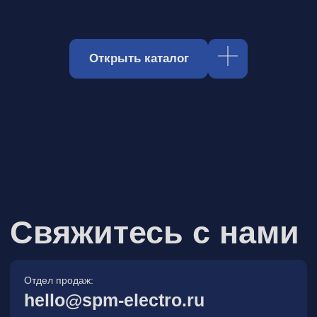
Отдел продаж:
hello@spm-electro.ru
Для предложений и обратной связи:
zakaz@spm-electro.ru
г. Санкт - Петербург, Торфяная
дорога, д. 7ф, БЦ «Гулливер2»,
офис 208
8 (812) 245 38 01
Спецмашэлектро
Электронные приборы и компоненты в
Санкт‑Петербурге