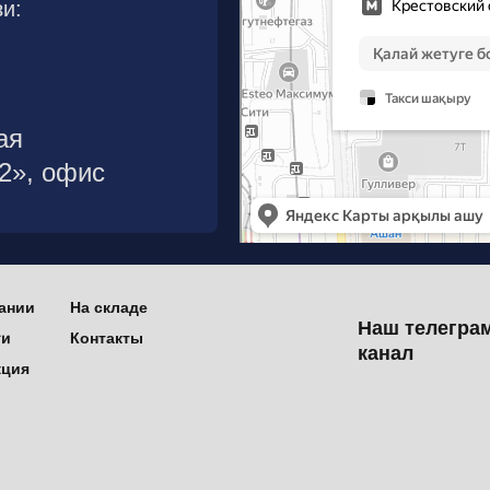
и:
ая
р2», офис
ании
На складе
Наш телегра
ти
Контакты
канал
кция