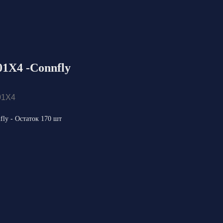
1X4 -Connfly
01X4
ly - Остаток 170 шт