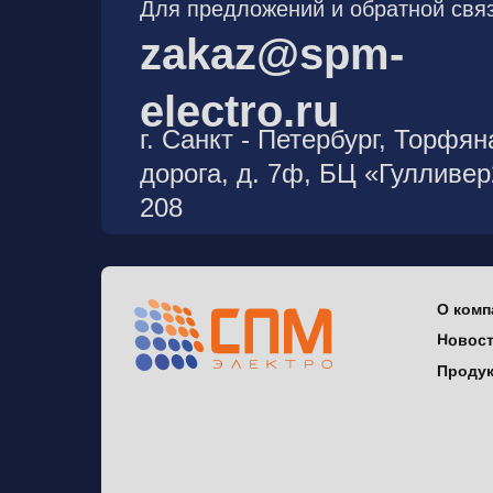
Для предложений и обратной связ
zakaz@spm-
electro.ru
г. Санкт - Петербург, Торфян
дорога, д. 7ф, БЦ «Гулливе
208
О комп
Новос
Проду