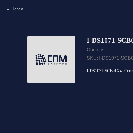
Назад
I-DS1071-SCB0
Connfly
SKU:
I-DS1071-SCB
I-DS1071-SCB01X4 -Connf