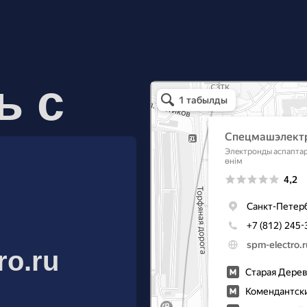
ь с
Спецмашэлектро
Электронные приборы и компоненты в Санкт
ro.ru