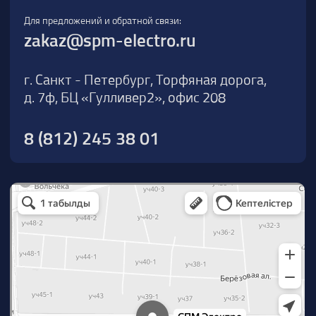
О компании
Новости
Продукция
На складе
Контакты
Участник eFind.ru