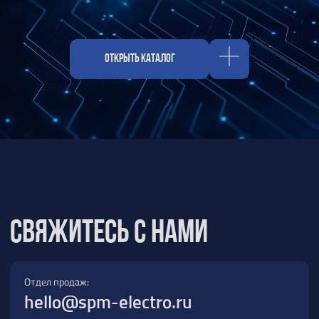
Отдел продаж:
hello@spm-electro.ru
Для предложений и обратной связи:
zakaz@spm-electro.ru
г. Санкт - Петербург, Торфяная дорога,
д. 7ф, БЦ «Гулливер2», офис 208
8 (812) 245 38 01
Спецмашэлектро
Электронные приборы и компоненты в
Санкт‑Петербурге