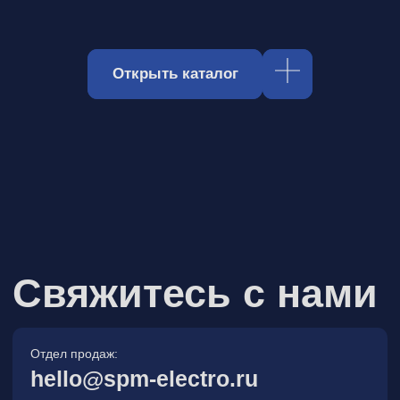
Отдел продаж:
hello@spm-electro.ru
Для предложений и обратной связи:
zakaz@spm-electro.ru
г. Санкт - Петербург, Торфяная
дорога, д. 7ф, БЦ «Гулливер2»,
офис 208
8 (812) 245 38 01
Спецмашэлектро
Электронные приборы и компоненты в
Санкт‑Петербурге