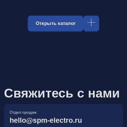
Отдел продаж:
hello@spm-electro.ru
Для предложений и обратной связи:
zakaz@spm-electro.ru
г. Санкт - Петербург, Торфяная
дорога, д. 7ф, БЦ «Гулливер2»,
офис 208
8 (812) 245 38 01
Спецмашэлектро
Электронные приборы и компоненты в
Санкт‑Петербурге