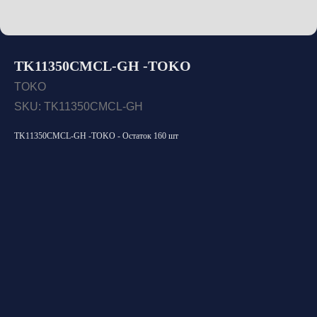
TK11350CMCL-GH -TOKO
TOKO
SKU:
TK11350CMCL-GH
TK11350CMCL-GH -TOKO - Остаток 160 шт
Открыть каталог
Оставить заявку
Свяжитесь с нами