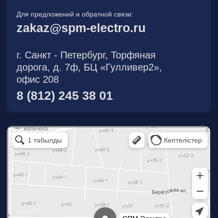
О компании
Новости
Продукция
На складе
Контакты
Участник eFind.ru