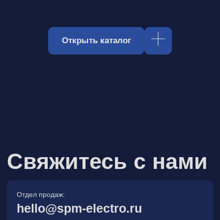
Отдел продаж:
hello@spm-electro.ru
Для предложений и обратной связи:
zakaz@spm-electro.ru
г. Санкт - Петербург, Торфяная
дорога, д. 7ф, БЦ «Гулливер2»,
офис 208
8 (812) 245 38 01
Спецмашэлектро
Электронные приборы и компоненты в
Санкт‑Петербурге