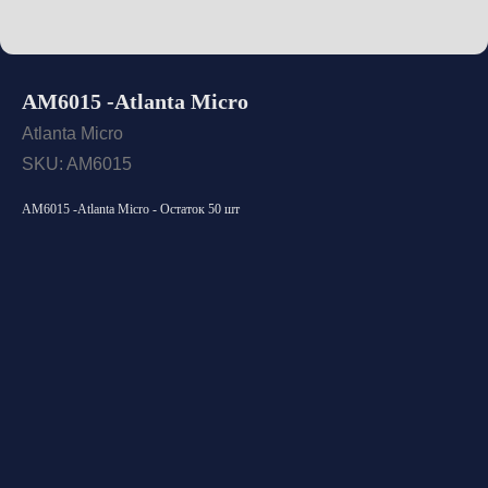
AM6015 -Atlanta Micro
Atlanta Micro
SKU:
AM6015
AM6015 -Atlanta Micro - Остаток 50 шт
Открыть каталог
Оставить заявку
Свяжитесь с нами