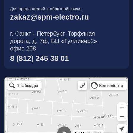
О компании
Новости
Продукция
На складе
Контакты
Участник eFind.ru