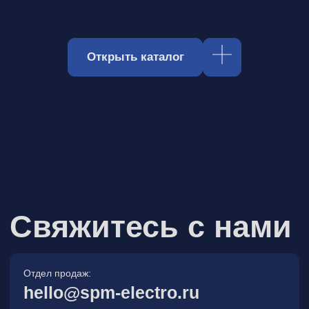
Отдел продаж:
hello@spm-electro.ru
Для предложений и обратной связи:
zakaz@spm-electro.ru
г. Санкт - Петербург, Торфяная
дорога, д. 7ф, БЦ «Гулливер2»,
офис 208
8 (812) 245 38 01
Спецмашэлектро
Электронные приборы и компоненты в
Санкт‑Петербурге