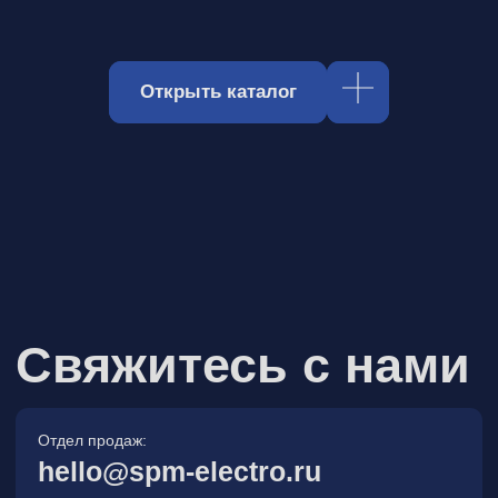
Отдел продаж:
hello@spm-electro.ru
Для предложений и обратной связи:
zakaz@spm-electro.ru
г. Санкт - Петербург, Торфяная
дорога, д. 7ф, БЦ «Гулливер2»,
офис 208
8 (812) 245 38 01
Спецмашэлектро
Электронные приборы и компоненты в
Санкт‑Петербурге