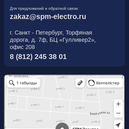
О компании
Новости
Продукция
На складе
Контакты
Участник eFind.ru