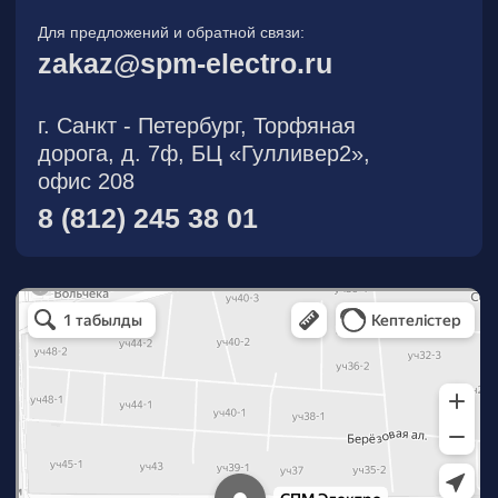
О компании
Новости
Продукция
На складе
Контакты
Участник eFind.ru