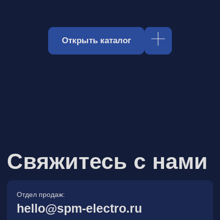
Отдел продаж:
hello@spm-electro.ru
Для предложений и обратной связи:
zakaz@spm-electro.ru
г. Санкт - Петербург, Торфяная
дорога, д. 7ф, БЦ «Гулливер2»,
офис 208
8 (812) 245 38 01
Спецмашэлектро
Электронные приборы и компоненты в
Санкт‑Петербурге