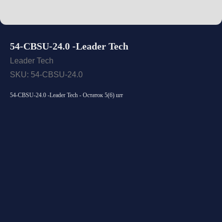
54-CBSU-24.0 -Leader Tech
Leader Tech
SKU:
54-CBSU-24.0
54-CBSU-24.0 -Leader Tech - Остаток 5(6) шт
Открыть каталог
Оставить заявку
Свяжитесь с нами