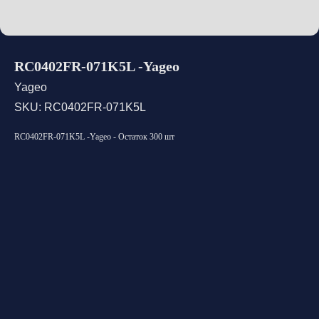
RC0402FR-071K5L -Yageo
Yageo
SKU:
RC0402FR-071K5L
RC0402FR-071K5L -Yageo - Остаток 300 шт
Открыть каталог
Оставить заявку
Свяжитесь с нами