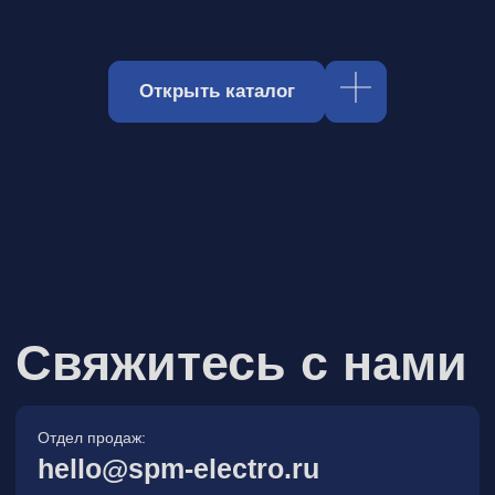
Отдел продаж:
hello@spm-electro.ru
Для предложений и обратной связи:
zakaz@spm-electro.ru
г. Санкт - Петербург, Торфяная
дорога, д. 7ф, БЦ «Гулливер2»,
офис 208
8 (812) 245 38 01
Спецмашэлектро
Электронные приборы и компоненты в
Санкт‑Петербурге