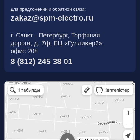
О компании
Новости
Продукция
На складе
Контакты
Участник eFind.ru