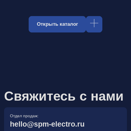
Отдел продаж:
hello@spm-electro.ru
Для предложений и обратной связи:
zakaz@spm-electro.ru
г. Санкт - Петербург, Торфяная
дорога, д. 7ф, БЦ «Гулливер2»,
офис 208
8 (812) 245 38 01
Спецмашэлектро
Электронные приборы и компоненты в
Санкт‑Петербурге