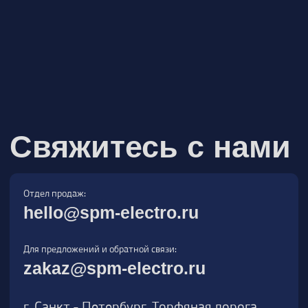
Для предложений и обратной связи:
zakaz@spm-electro.ru
г. Санкт - Петербург, Торфяная дорога,
д. 7ф, БЦ «Гулливер2», офис 208
8 (812) 245 38 01
Спецмашэлектро
Электронные приборы и компоненты в
Санкт‑Петербурге