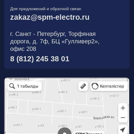
О компании
Новости
Продукция
На складе
Контакты
Участник eFind.ru