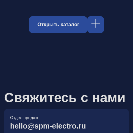
Отдел продаж:
hello@spm-electro.ru
Для предложений и обратной связи:
zakaz@spm-electro.ru
г. Санкт - Петербург, Торфяная
дорога, д. 7ф, БЦ «Гулливер2»,
офис 208
8 (812) 245 38 01
Спецмашэлектро
Электронные приборы и компоненты в
Санкт‑Петербурге