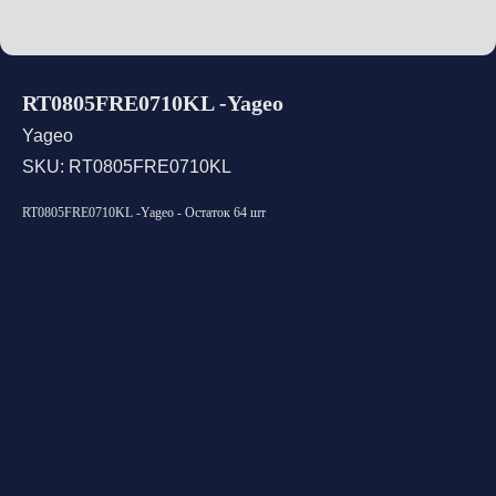
RT0805FRE0710KL -Yageo
Yageo
SKU:
RT0805FRE0710KL
RT0805FRE0710KL -Yageo - Остаток 64 шт
Открыть каталог
Оставить заявку
Свяжитесь с нами