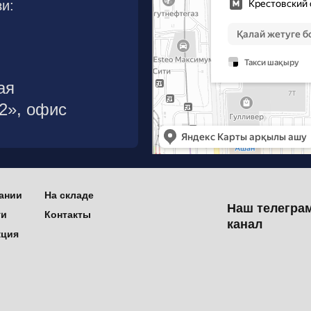
и:
ая
р2», офис
ании
На складе
Наш телегра
ти
Контакты
канал
кция