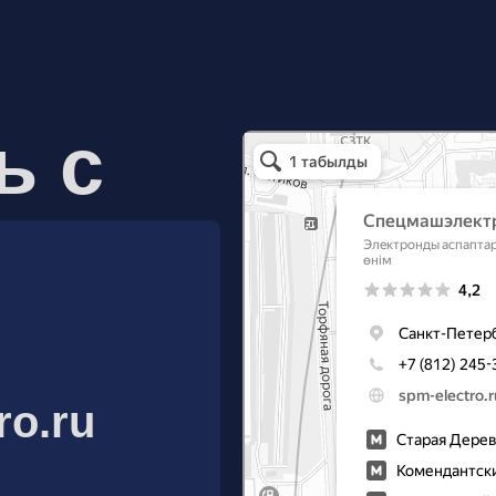
ь с
Спецмашэлектро
Электронные приборы и компоненты в Санкт
ro.ru