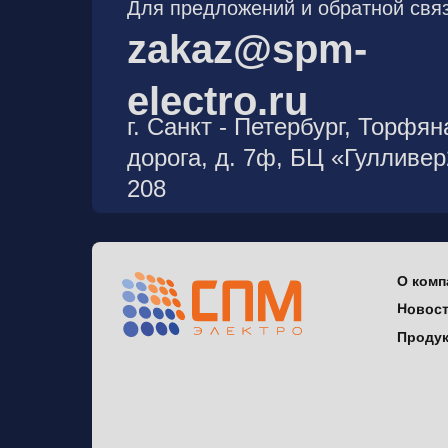
Для предложений и обратной связ
zakaz@spm-
electro.ru
г. Санкт - Петербург, Торфян
дорога, д. 7ф, БЦ «Гулливе
208
О комп
Новос
Проду