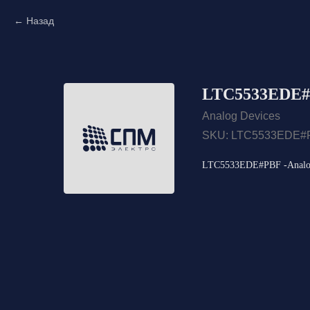
Назад
LTC5533EDE#P
Analog Devices
SKU:
LTC5533EDE#
LTC5533EDE#PBF -Analog 