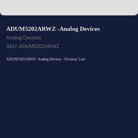
ADUM5202ARWZ -Analog Devices
Analog Devices
SKU:
ADUM5202ARWZ
ADUM5202ARWZ -Analog Devices - Остаток 5 шт
Открыть каталог
Оставить заявку
Свяжитесь с нами