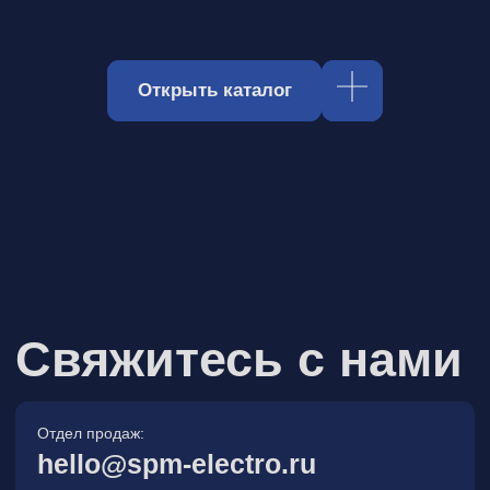
Отдел продаж:
hello@spm-electro.ru
Для предложений и обратной связи:
zakaz@spm-electro.ru
г. Санкт - Петербург, Торфяная
дорога, д. 7ф, БЦ «Гулливер2»,
офис 208
8 (812) 245 38 01
Спецмашэлектро
Электронные приборы и компоненты в
Санкт‑Петербурге