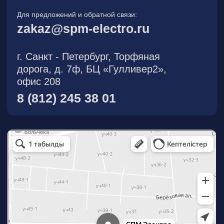
О компании
Новости
Продукция
На складе
Контакты
Участник eFind.ru