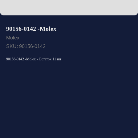
90156-0142 -Molex
Molex
SKU:
90156-0142
90156-0142 -Molex - Остаток 11 шт
Открыть каталог
Оставить заявку
Свяжитесь с нами