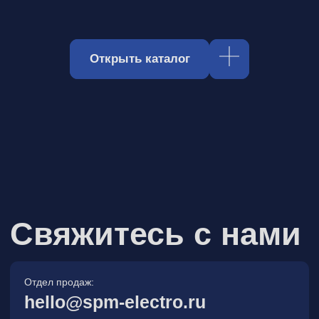
Отдел продаж:
hello@spm-electro.ru
Для предложений и обратной связи:
zakaz@spm-electro.ru
г. Санкт - Петербург, Торфяная
дорога, д. 7ф, БЦ «Гулливер2»,
офис 208
8 (812) 245 38 01
Спецмашэлектро
Электронные приборы и компоненты в
Санкт‑Петербурге