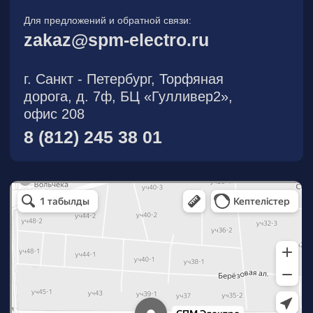
О компании
Новости
Продукция
На складе
Контакты
Участник eFind.ru