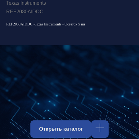
Texas Instruments
REF2030AIDDC
REF2030AIDDC -Texas Instruments - Остаток 5 шт
Открыть каталог
Оставить заявку
Свяжитесь с нами
Отдел продаж:
hello@spm-electro.ru