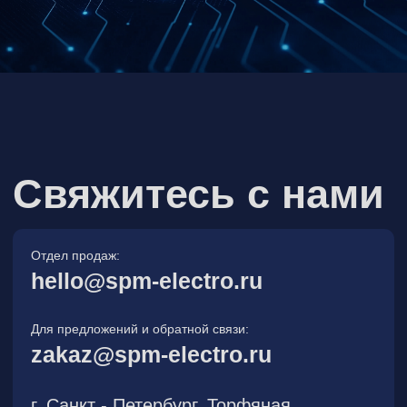
Для предложений и обратной связи:
zakaz@spm-electro.ru
г. Санкт - Петербург, Торфяная
дорога, д. 7ф, БЦ «Гулливер2»,
офис 208
8 (812) 245 38 01
Спецмашэлектро
Электронные приборы и компоненты в
Санкт‑Петербурге