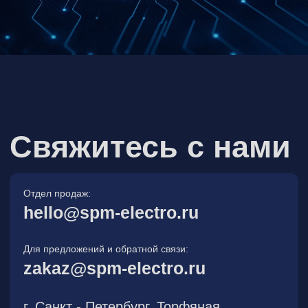
Для предложений и обратной связи:
zakaz@spm-electro.ru
г. Санкт - Петербург, Торфяная
дорога, д. 7ф, БЦ «Гулливер2»,
офис 208
8 (812) 245 38 01
Спецмашэлектро
Электронные приборы и компоненты в
Санкт‑Петербурге