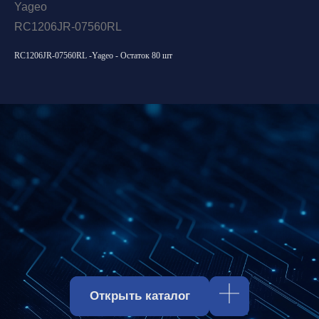
Yageo
RC1206JR-07560RL
RC1206JR-07560RL -Yageo - Остаток 80 шт
Открыть каталог
Оставить заявку
Свяжитесь с нами
Отдел продаж:
hello@spm-electro.ru