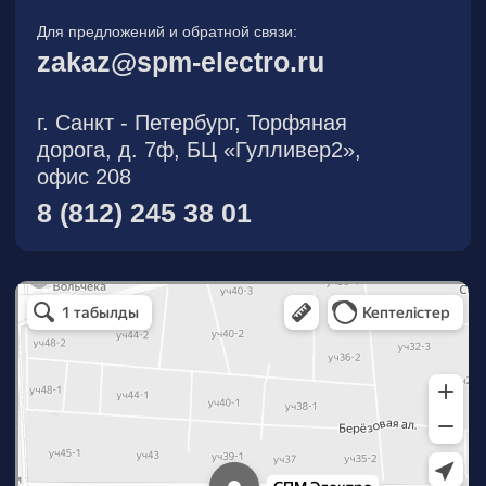
О компании
Новости
Продукция
На складе
Контакты
Участник eFind.ru