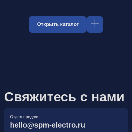
Отдел продаж:
hello@spm-electro.ru
Для предложений и обратной связи:
zakaz@spm-electro.ru
г. Санкт - Петербург, Торфяная
дорога, д. 7ф, БЦ «Гулливер2»,
офис 208
8 (812) 245 38 01
Спецмашэлектро
Электронные приборы и компоненты в
Санкт‑Петербурге