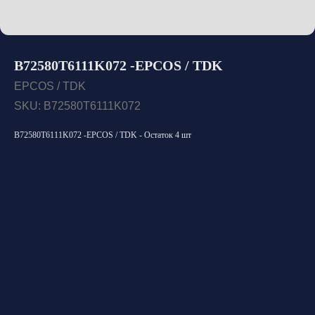
B72580T6111K072 -EPCOS / TDK
EPCOS / TDK
SKU:
B72580T6111K072
B72580T6111K072 -EPCOS / TDK - Остаток 4 шт
Открыть каталог
Оставить заявку
Свяжитесь с нами