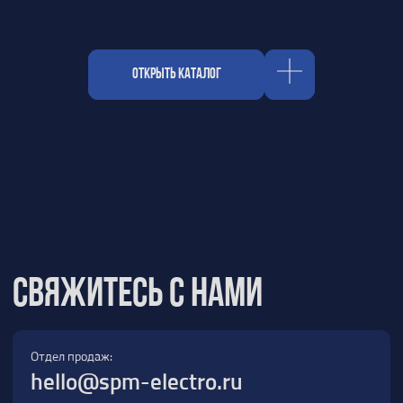
Отдел продаж:
hello@spm-electro.ru
Для предложений и обратной связи:
zakaz@spm-electro.ru
г. Санкт - Петербург, Торфяная дорога,
д. 7ф, БЦ «Гулливер2», офис 208
8 (812) 245 38 01
Спецмашэлектро
Электронные приборы и компоненты в
Санкт‑Петербурге