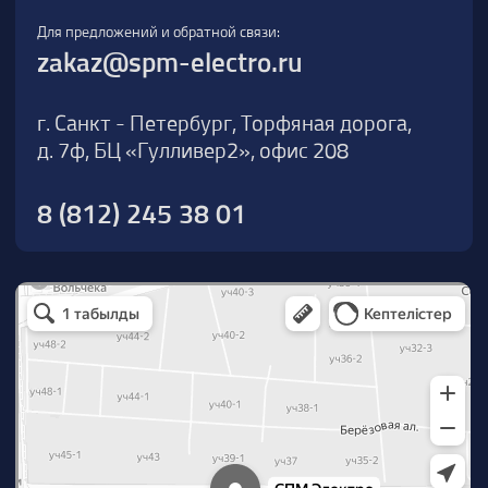
О компании
Новости
Продукция
На складе
Контакты
Участник eFind.ru