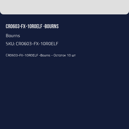
CR0603-FX-10R0ELF -Bourns
Bourns
SKU:
CR0603-FX-10R0ELF
CR0603-FX-10R0ELF -Bourns - Остаток 10 шт
Оставить заявку
Открыть каталог
Свяжитесь с нами