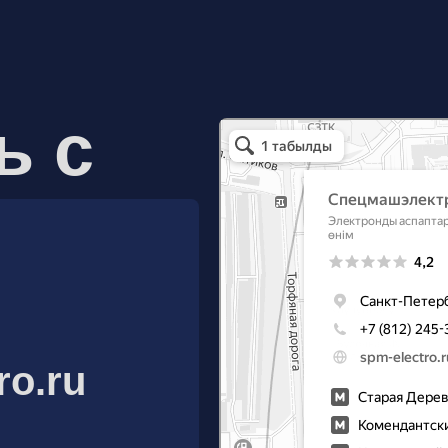
ь с
Спецмашэлектро
Электронные приборы и компоненты в Санкт
ro.ru