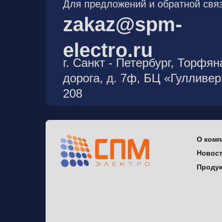
Для предложений и обратной связ
zakaz@spm-
electro.ru
г. Санкт - Петербург, Торфян
дорога, д. 7ф, БЦ «Гулливе
208
О комп
Новос
Проду