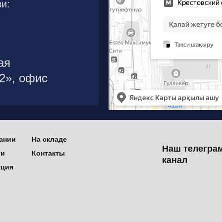
и:
ая
р2», офис
ании
На складе
Наш телегра
ти
Контакты
канал
кция