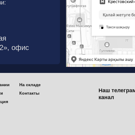
и:
ая
р2», офис
ании
На складе
Наш телегра
ти
Контакты
канал
кция