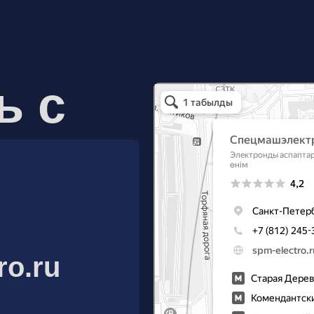
ь с
Спецмашэлектро
Электронные приборы и компоненты в Санкт
ro.ru