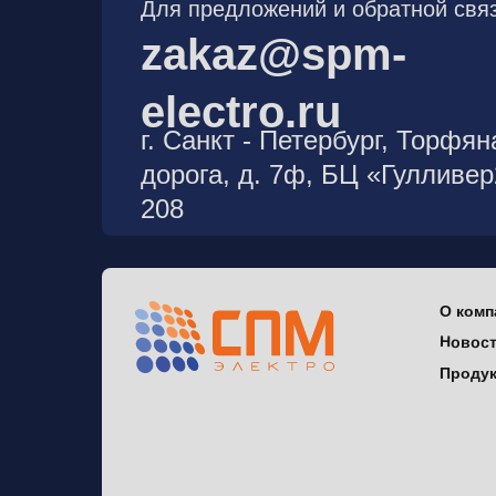
Для предложений и обратной связ
zakaz@spm-
electro.ru
г. Санкт - Петербург, Торфян
дорога, д. 7ф, БЦ «Гулливе
208
О комп
Новос
Проду