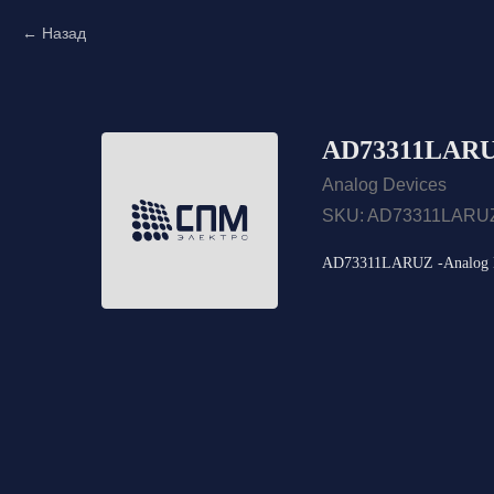
Назад
AD73311LARUZ
Analog Devices
SKU:
AD73311LARU
AD73311LARUZ -Analog D