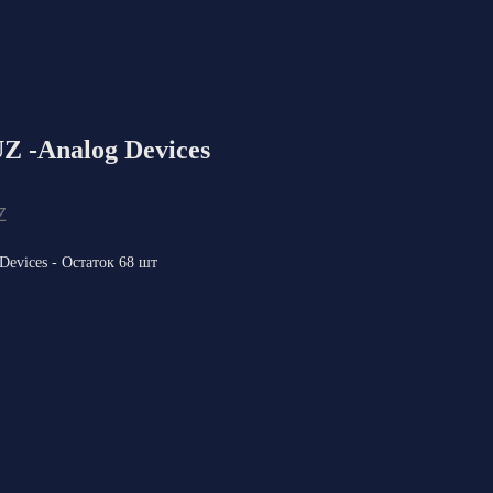
 -Analog Devices
Z
evices - Остаток 68 шт