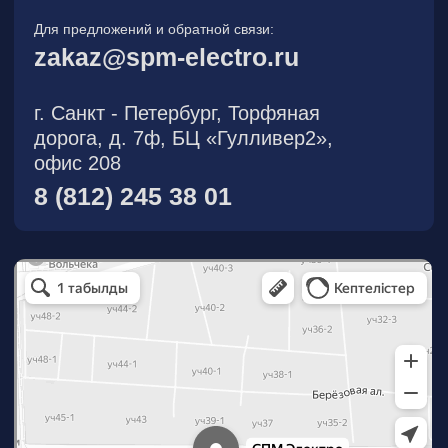
О компании
Новости
Продукция
На складе
Контакты
Участник eFind.ru