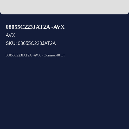
08055C223JAT2A -AVX
AVX
SKU:
08055C223JAT2A
08055C223JAT2A -AVX - Остаток 40 шт
Открыть каталог
Оставить заявку
Свяжитесь с нами