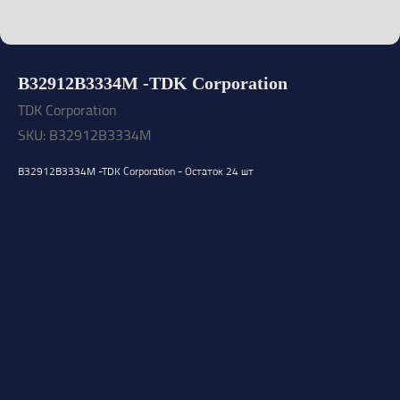
B32912B3334M -TDK Corporation
TDK Corporation
SKU:
B32912B3334M
B32912B3334M -TDK Corporation - Остаток 24 шт
Открыть каталог
Оставить заявку
Свяжитесь с нами