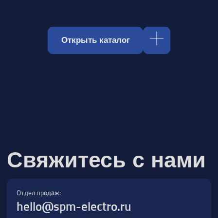
Отдел продаж:
hello@spm-electro.ru
Для предложений и обратной связи:
zakaz@spm-electro.ru
г. Санкт - Петербург, Торфяная дорога,
д. 7ф, БЦ «Гулливер2», офис 208
8 (812) 245 38 01
Спецмашэлектро
Электронные приборы и компоненты в
Санкт‑Петербурге