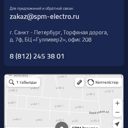
О компании
Новости
Продукция
На складе
Контакты
Участник eFind.ru