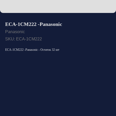
ECA-1CM222 -Panasonic
Panasonic
SKU:
ECA-1CM222
ECA-1CM222 -Panasonic - Остаток 32 шт
Открыть каталог
Оставить заявку
Свяжитесь с нами