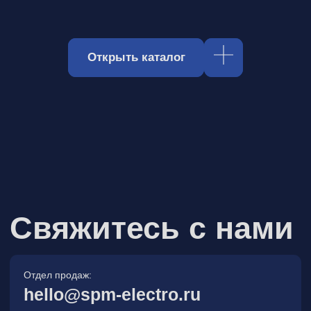
Отдел продаж:
hello@spm-electro.ru
Для предложений и обратной связи:
zakaz@spm-electro.ru
г. Санкт - Петербург, Торфяная
дорога, д. 7ф, БЦ «Гулливер2»,
офис 208
8 (812) 245 38 01
Спецмашэлектро
Электронные приборы и компоненты в
Санкт‑Петербурге