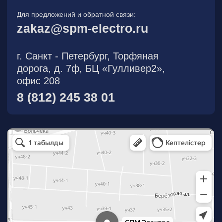
О компании
Новости
Продукция
На складе
Контакты
Участник eFind.ru