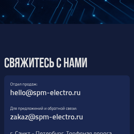
Для предложений и обратной связи:
zakaz@spm-electro.ru
г. Санкт - Петербург, Торфяная дорога,
д. 7ф, БЦ «Гулливер2», офис 208
8 (812) 245 38 01
Спецмашэлектро
Электронные приборы и компоненты в
Санкт‑Петербурге