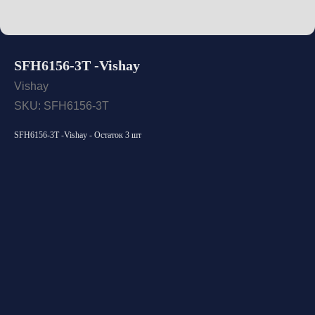
SFH6156-3T -Vishay
Vishay
SKU:
SFH6156-3T
SFH6156-3T -Vishay - Остаток 3 шт
Открыть каталог
Оставить заявку
Свяжитесь с нами