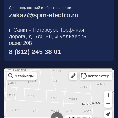
О компании
Новости
Продукция
На складе
Контакты
Участник eFind.ru