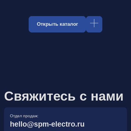
Отдел продаж:
hello@spm-electro.ru
Для предложений и обратной связи:
zakaz@spm-electro.ru
г. Санкт - Петербург, Торфяная
дорога, д. 7ф, БЦ «Гулливер2»,
офис 208
8 (812) 245 38 01
Спецмашэлектро
Электронные приборы и компоненты в
Санкт‑Петербурге