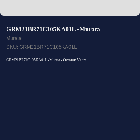
GRM21BR71C105KA01L -Murata
Murata
SKU:
GRM21BR71C105KA01L
GRM21BR71C105KA01L -Murata - Остаток 50 шт
Открыть каталог
Оставить заявку
Свяжитесь с нами