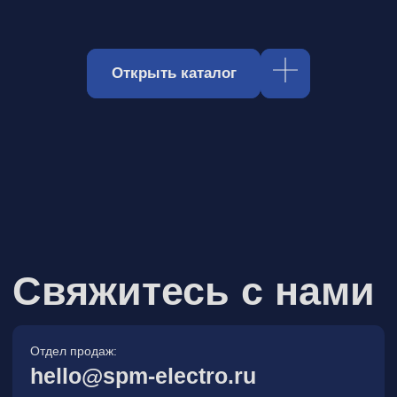
Отдел продаж:
hello@spm-electro.ru
Для предложений и обратной связи:
zakaz@spm-electro.ru
г. Санкт - Петербург, Торфяная
дорога, д. 7ф, БЦ «Гулливер2»,
офис 208
8 (812) 245 38 01
Спецмашэлектро
Электронные приборы и компоненты в
Санкт‑Петербурге