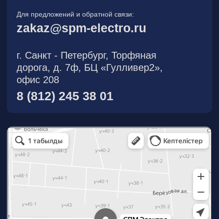
О компании
Новости
Продукция
На складе
Контакты
Участник eFind.ru