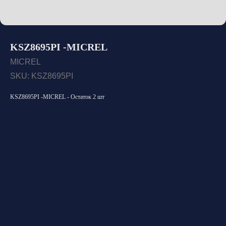
KSZ8695PI -MICREL
MICREL
SKU:
KSZ8695PI
KSZ8695PI -MICREL - Остаток 2 шт
Открыть каталог
Оставить заявку
Свяжитесь с нами