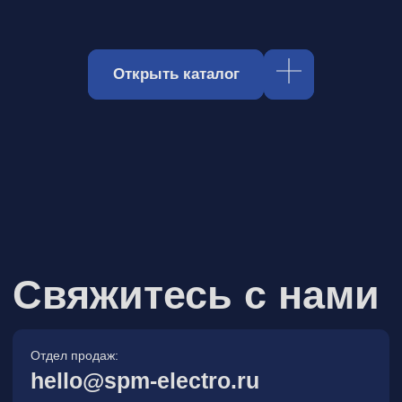
Отдел продаж:
hello@spm-electro.ru
Для предложений и обратной связи:
zakaz@spm-electro.ru
г. Санкт - Петербург, Торфяная
дорога, д. 7ф, БЦ «Гулливер2»,
офис 208
8 (812) 245 38 01
Спецмашэлектро
Электронные приборы и компоненты в
Санкт‑Петербурге