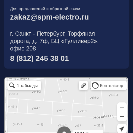
О компании
Новости
Продукция
На складе
Контакты
Участник eFind.ru