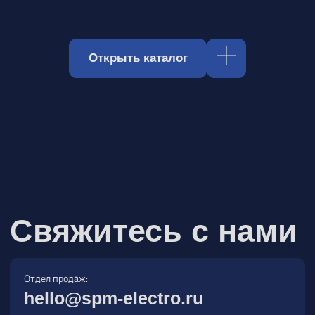
Отдел продаж:
hello@spm-electro.ru
Для предложений и обратной связи:
zakaz@spm-electro.ru
г. Санкт - Петербург, Торфяная дорога,
д. 7ф, БЦ «Гулливер2», офис 208
8 (812) 245 38 01
Спецмашэлектро
Электронные приборы и компоненты в
Санкт‑Петербурге