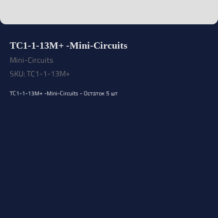
TC1-1-13M+ -Mini-Circuits
Mini-Circuits
SKU:
TC1-1-13M+
TC1-1-13M+ -Mini-Circuits - Остаток 5 шт
Открыть каталог
Оставить заявку
Свяжитесь с нами