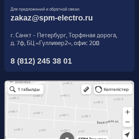
О компании
Новости
Продукция
На складе
Контакты
Участник eFind.ru