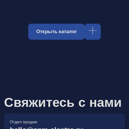
Отдел продаж:
hello@spm-electro.ru
Для предложений и обратной связи:
zakaz@spm-electro.ru
г. Санкт - Петербург, Торфяная
дорога, д. 7ф, БЦ «Гулливер2»,
офис 208
8 (812) 245 38 01
Спецмашэлектро
Электронные приборы и компоненты в
Санкт‑Петербурге