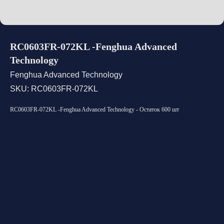
RC0603FR-072KL -Fenghua Advanced
Technology
Fenghua Advanced Technology
SKU:
RC0603FR-072KL
RC0603FR-072KL -Fenghua Advanced Technology - Остаток 600 шт
Открыть каталог
Оставить заявку
Свяжитесь с нами