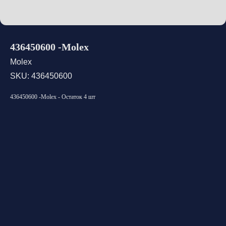
436450600 -Molex
Molex
SKU:
436450600
436450600 -Molex - Остаток 4 шт
Открыть каталог
Оставить заявку
Свяжитесь с нами