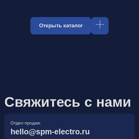
Отдел продаж:
hello@spm-electro.ru
Для предложений и обратной связи:
zakaz@spm-electro.ru
г. Санкт - Петербург, Торфяная
дорога, д. 7ф, БЦ «Гулливер2»,
офис 208
8 (812) 245 38 01
Спецмашэлектро
Электронные приборы и компоненты в
Санкт‑Петербурге