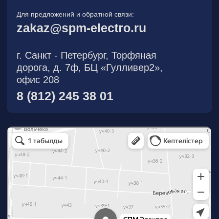
О компании
Новости
Продукция
На складе
Контакты
Участник eFind.ru