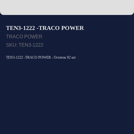
TEN3-1222 -TRACO POWER
TRACO POWER
SKU:
TEN3-1222
TEN3-1222 -TRACO POWER - Остаток 92 шт
Открыть каталог
Оставить заявку
Свяжитесь с нами