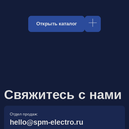
Отдел продаж:
hello@spm-electro.ru
Для предложений и обратной связи:
zakaz@spm-electro.ru
г. Санкт - Петербург, Торфяная
дорога, д. 7ф, БЦ «Гулливер2»,
офис 208
8 (812) 245 38 01
Спецмашэлектро
Электронные приборы и компоненты в
Санкт‑Петербурге