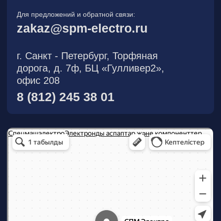
О компании
Новости
Продукция
На складе
Контакты
Участник eFind.ru