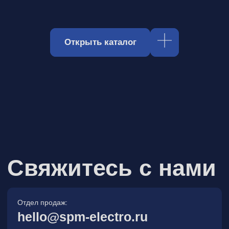
Отдел продаж:
hello@spm-electro.ru
Для предложений и обратной связи:
zakaz@spm-electro.ru
г. Санкт - Петербург, Торфяная
дорога, д. 7ф, БЦ «Гулливер2»,
офис 208
8 (812) 245 38 01
Спецмашэлектро
Электронные приборы и компоненты в
Санкт‑Петербурге