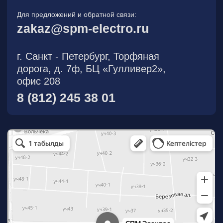
О компании
Новости
Продукция
На складе
Контакты
Участник eFind.ru