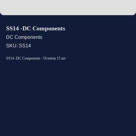
SS14 -DC Components
DC Components
SKU:
SS14
SS14 -DC Components - Остаток 15 шт
Открыть каталог
Оставить заявку
Свяжитесь с нами