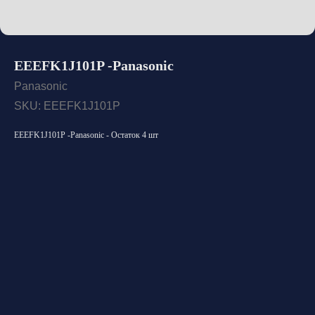
EEEFK1J101P -Panasonic
Panasonic
SKU:
EEEFK1J101P
EEEFK1J101P -Panasonic - Остаток 4 шт
Открыть каталог
Оставить заявку
Свяжитесь с нами