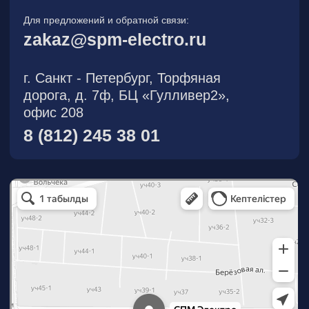
О компании
Новости
Продукция
На складе
Контакты
Участник eFind.ru