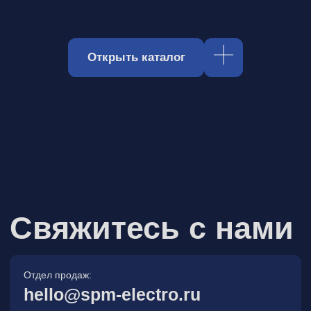
Отдел продаж:
hello@spm-electro.ru
Для предложений и обратной связи:
zakaz@spm-electro.ru
г. Санкт - Петербург, Торфяная
дорога, д. 7ф, БЦ «Гулливер2»,
офис 208
8 (812) 245 38 01
Спецмашэлектро
Электронные приборы и компоненты в
Санкт‑Петербурге