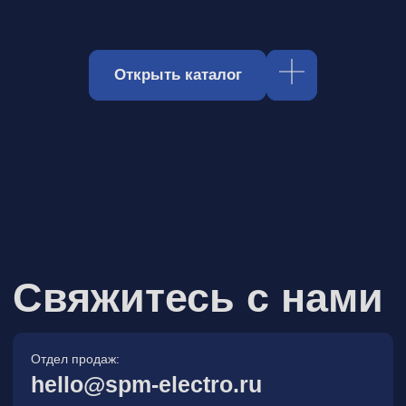
Отдел продаж:
hello@spm-electro.ru
Для предложений и обратной связи:
zakaz@spm-electro.ru
г. Санкт - Петербург, Торфяная
дорога, д. 7ф, БЦ «Гулливер2»,
офис 208
8 (812) 245 38 01
Спецмашэлектро
Электронные приборы и компоненты в
Санкт‑Петербурге