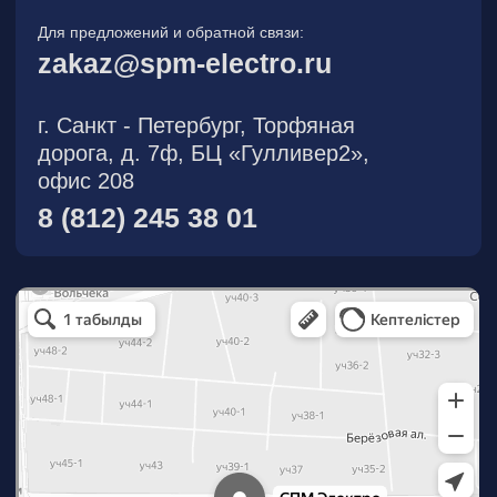
О компании
Новости
Продукция
На складе
Контакты
Участник eFind.ru