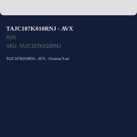
TAJC107K010RNJ - AVX
AVX
SKU:
TAJC107K010RNJ
TAJC107K010RNJ - AVX - Остаток 9 шт
Открыть каталог
Оставить заявку
Свяжитесь с нами