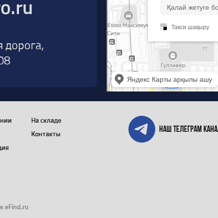
o.ru
я дорога,
08
ании
На складе
Наш телеграм кан
и
Контакты
ция
к eFind.ru