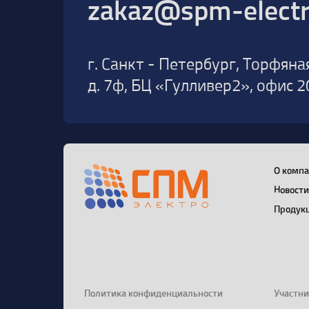
zakaz@spm-electr
г. Санкт - Петербург, Торфяна
д. 7ф, БЦ «Гулливер2», офис 2
О комп
Новост
Продук
Политика конфиденциальности
Участни