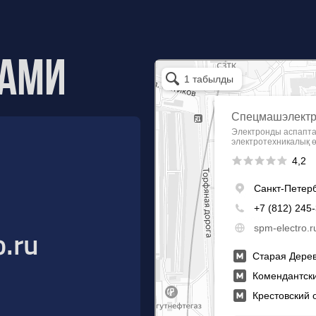
нами
Спецмашэлектро
Электронные приборы и компоненты в Санкт
.ru