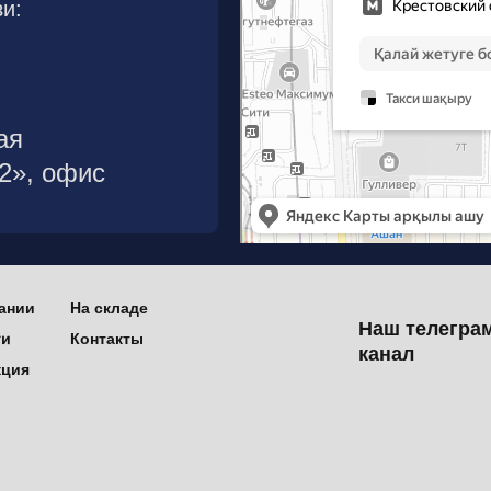
и:
ая
р2», офис
ании
На складе
Наш телегра
ти
Контакты
канал
кция