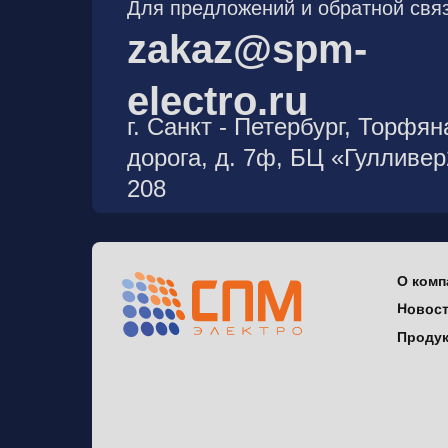
Для предложений и обратной связ
zakaz@spm-
electro.ru
г. Санкт - Петербург, Торфян
дорога, д. 7ф, БЦ «Гулливе
208
О комп
Новос
Проду