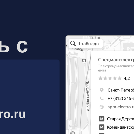
ь с
Спецмашэлектро
Электронные приборы и компоненты в Санкт
ro.ru