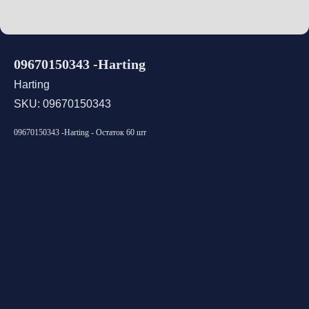
09670150343 -Harting
Harting
SKU:
09670150343
09670150343 -Harting - Остаток 60 шт
Открыть каталог
Оставить заявку
Свяжитесь с нами