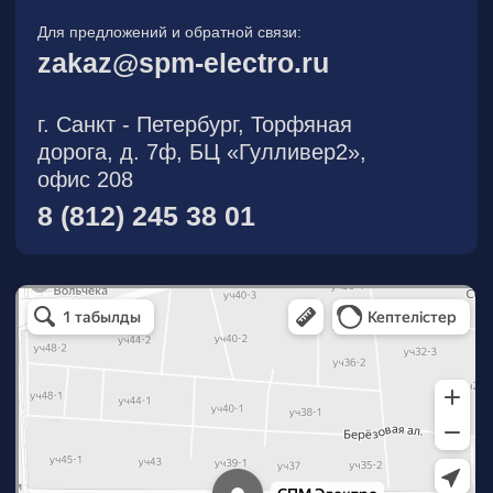
О компании
Новости
Продукция
На складе
Контакты
Участник eFind.ru