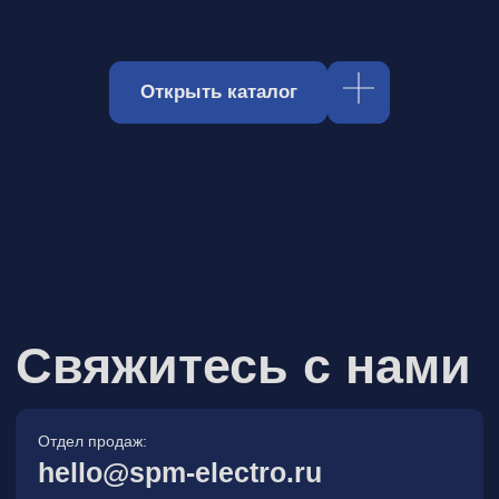
Отдел продаж:
hello@spm-electro.ru
Для предложений и обратной связи:
zakaz@spm-electro.ru
г. Санкт - Петербург, Торфяная
дорога, д. 7ф, БЦ «Гулливер2»,
офис 208
8 (812) 245 38 01
Спецмашэлектро
Электронные приборы и компоненты в
Санкт‑Петербурге