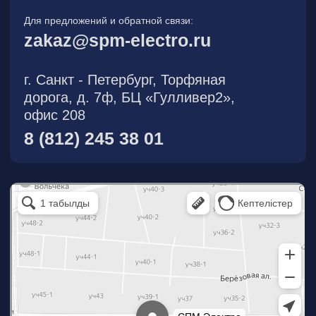
О компании
Новости
Продукция
На складе
Контакты
Участник eFind.ru