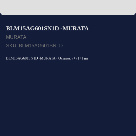
BLM15AG601SN1D -MURATA
MURATA
SKU:
BLM15AG601SN1D
BLM15AG601SN1D -MURATA - Остаток 7+71+1 шт
Открыть каталог
Оставить заявку
Свяжитесь с нами