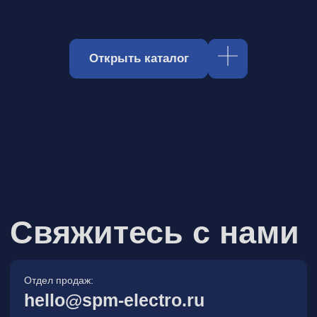
Отдел продаж:
hello@spm-electro.ru
Для предложений и обратной связи:
zakaz@spm-electro.ru
г. Санкт - Петербург, Торфяная
дорога, д. 7ф, БЦ «Гулливер2»,
офис 208
8 (812) 245 38 01
Спецмашэлектро
Электронные приборы и компоненты в
Санкт‑Петербурге