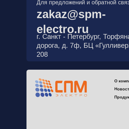
Для предложений и обратной связ
zakaz@spm-
electro.ru
г. Санкт - Петербург, Торфян
дорога, д. 7ф, БЦ «Гулливе
208
О комп
Новос
Проду