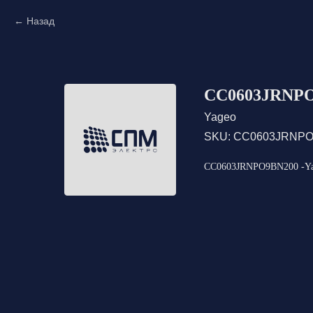
Назад
CC0603JRNPO
Yageo
SKU:
CC0603JRNPO
CC0603JRNPO9BN200 -Yag