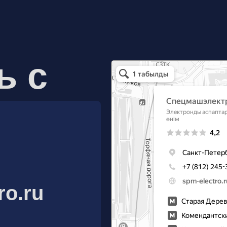
ь с
Спецмашэлектро
Электронные приборы и компоненты в Санкт
ro.ru