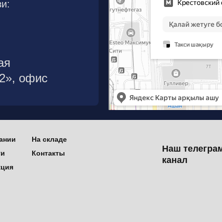
и:
ая
р2», офис
ании
На складе
Наш телегра
ти
Контакты
канал
кция