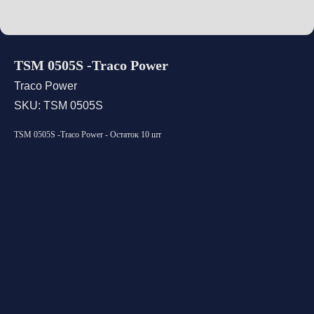
TSM 0505S -Traco Power
Traco Power
SKU:
TSM 0505S
TSM 0505S -Traco Power - Остаток 10 шт
Открыть каталог
Оставить заявку
Свяжитесь с нами