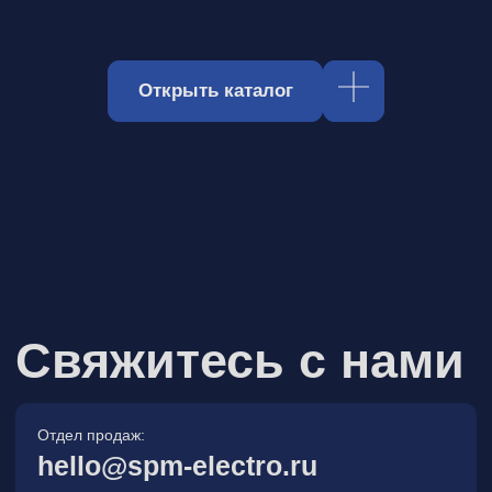
Отдел продаж:
hello@spm-electro.ru
Для предложений и обратной связи:
zakaz@spm-electro.ru
г. Санкт - Петербург, Торфяная
дорога, д. 7ф, БЦ «Гулливер2»,
офис 208
8 (812) 245 38 01
Спецмашэлектро
Электронные приборы и компоненты в
Санкт‑Петербурге