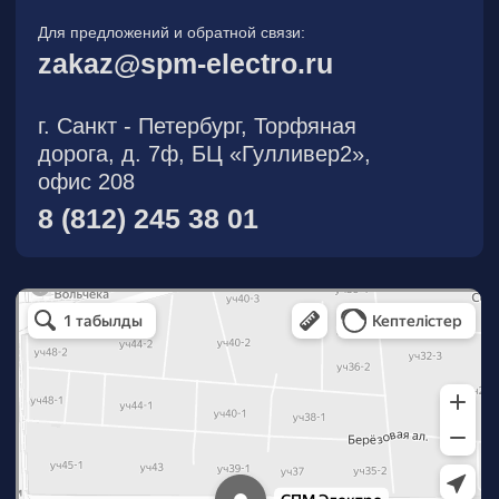
О компании
Новости
Продукция
На складе
Контакты
Участник eFind.ru