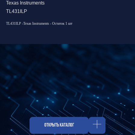
Texas Instruments
TL431ILP
TL431ILP -Texas Instruments - Остаток 1 шт
Оставить заявку
Открыть каталог
Свяжитесь с нами
Отдел продаж:
hello@spm-electro.ru