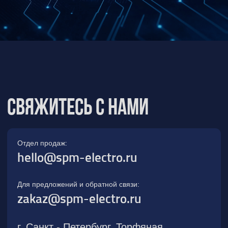
Для предложений и обратной связи:
zakaz@spm-electro.ru
г. Санкт - Петербург, Торфяная
дорога, д. 7ф, БЦ «Гулливер2»,
офис 208
8 (812) 245 38 01
Спецмашэлектро
Электронные приборы и компоненты в
Санкт‑Петербурге